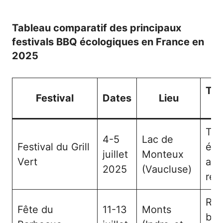
Tableau comparatif des principaux
festivals BBQ écologiques en France en
2025
Thé
Festival
Dates
Lieu
pr
Tra
4-5
Lac de
Festival du Grill
éco
juillet
Monteux
Vert
ali
2025
(Vaucluse)
res
Res
Fête du
11-13
Monts
bio 