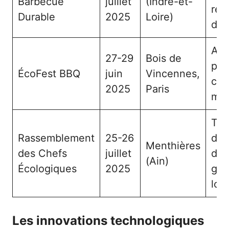
Barbecue
juillet
(Indre-et-
réd
Durable
2025
Loire)
des
Ate
27-29
Bois de
pra
ÉcoFest BBQ
juin
Vincennes,
con
2025
Paris
mus
Tec
Rassemblement
25-26
de 
Menthières
des Chefs
juillet
dur
(Ain)
Écologiques
2025
gas
loc
Les innovations technologiques