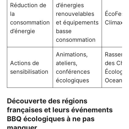
Réduction de
d’énergies
la
renouvelables
ÉcoFest
consommation
et équipements
Climax F
d’énergie
basse
consommation
Animations,
Rassemb
Actions de
ateliers,
des Che
sensibilisation
conférences
Écologiq
écologiques
Ocean F
Découverte des régions
françaises et leurs événements
BBQ écologiques à ne pas
manquer