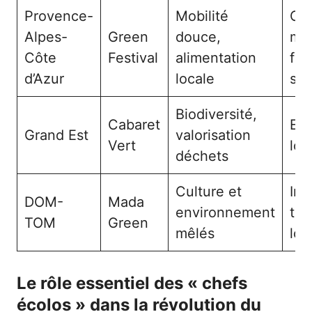
Provence-
Mobilité
Cli
Alpes-
Green
douce,
méd
Côte
Festival
alimentation
for
d’Azur
locale
sen
Biodiversité,
Cabaret
En
Grand Est
valorisation
Vert
loc
déchets
Culture et
Int
DOM-
Mada
environnement
tra
TOM
Green
mêlés
loc
Le rôle essentiel des « chefs
écolos » dans la révolution du