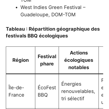
TOM
West Indies Green Festival –
Guadeloupe, DOM-TOM
Tableau : Répartition géographique des
festivals BBQ écologiques
Actions
Festival
P
Région
écologiques
phare
notables
Fes
Énergies
Île-de-
ÉcoFest
et
renouvelables,
France
BBQ
env
tri sélectif
urb