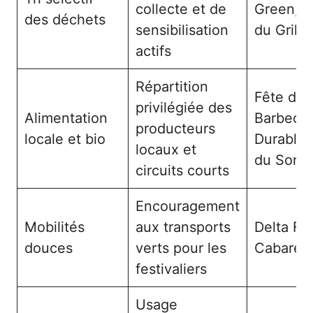
collecte et de
Green, F
des déchets
sensibilisation
du Grill 
actifs
Répartition
Fête du
privilégiée des
Alimentation
Barbecu
producteurs
locale et bio
Durable,
locaux et
du Son
circuits courts
Encouragement
Mobilités
aux transports
Delta Fes
douces
verts pour les
Cabaret 
festivaliers
Usage