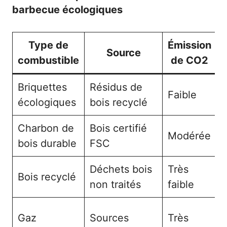
barbecue écologiques
Type de
Émission
Source
combustible
de CO2
d
Briquettes
Résidus de
Faible
F
écologiques
bois recyclé
Charbon de
Bois certifié
Modérée
bois durable
FSC
Déchets bois
Très
Bois recyclé
D
non traités
faible
Gaz
Sources
Très
T