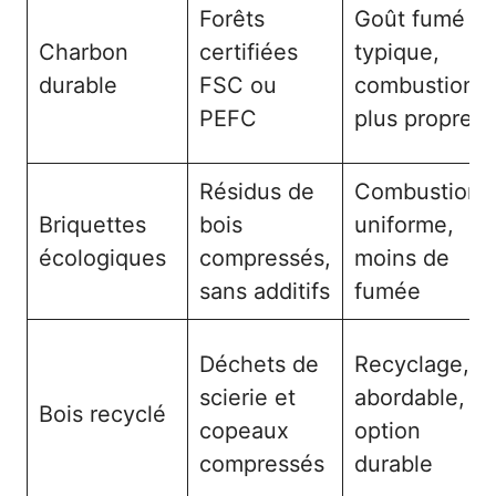
Forêts
Goût fumé
Charbon
certifiées
typique,
durable
FSC ou
combustion
PEFC
plus propre
Résidus de
Combustion
Briquettes
bois
uniforme,
écologiques
compressés,
moins de
sans additifs
fumée
Déchets de
Recyclage,
scierie et
abordable,
Bois recyclé
copeaux
option
compressés
durable