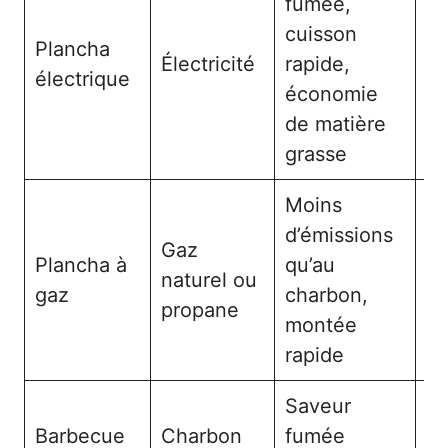
fumée,
cuisson
Pe
Plancha
Électricité
rapide,
su
électrique
économie
cu
de matière
grasse
Moins
d’émissions
Gaz
Plancha à
qu’au
Mo
naturel ou
gaz
charbon,
po
propane
montée
rapide
Saveur
Barbecue
Charbon
fumée