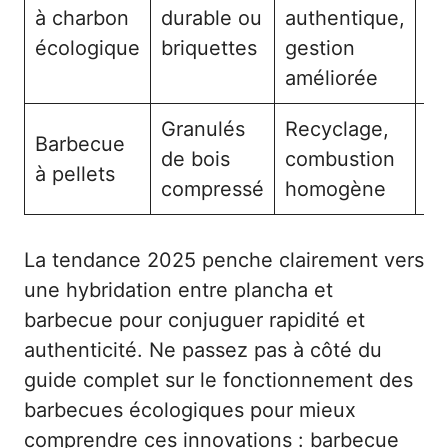
Am
à charbon
durable ou
authentique,
go
écologique
briquettes
gestion
améliorée
Granulés
Recyclage,
Gr
Barbecue
de bois
combustion
cu
à pellets
compressé
homogène
le
La tendance 2025 penche clairement vers
une hybridation entre plancha et
barbecue pour conjuguer rapidité et
authenticité. Ne passez pas à côté du
guide complet sur le fonctionnement des
barbecues écologiques pour mieux
comprendre ces innovations :
barbecue