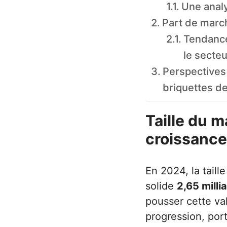
Une analy
Part de march
Tendance
le secteu
Perspectives
briquettes d
Taille du 
croissance
En 2024, la tail
solide
2,65 milli
pousser cette va
progression, por