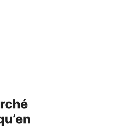
arché
qu’en