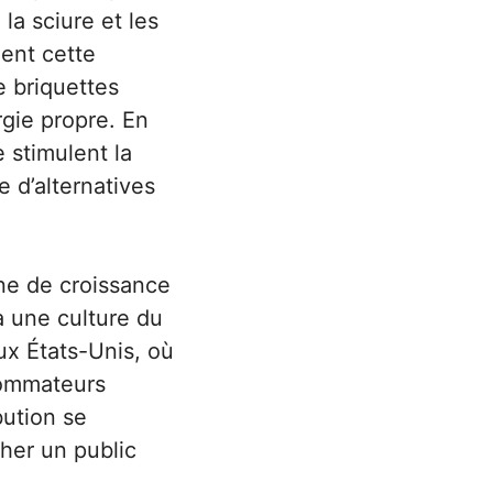
a sciure et les
ment cette
e briquettes
rgie propre. En
 stimulent la
e d’alternatives
ne de croissance
à une culture du
x États-Unis, où
sommateurs
bution se
her un public