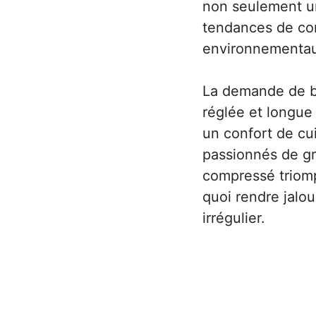
non seulement un
tendances de co
environnementau
La demande de br
réglée et longue 
un confort de cui
passionnés de gri
compressé triomp
quoi rendre jalou
irrégulier.