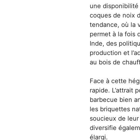
une disponibilit
coques de noix de
tendance, où la 
permet à la fois 
Inde, des politi
production et l’a
au bois de chauf
Face à cette hé
rapide. L’attrait
barbecue bien a
les briquettes n
soucieux de leur 
diversifie égale
élargi.