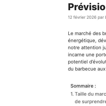
Prévisi
12 février 2026
par
Le marché des b
énergétique, dév
notre attention j
incarne une port
potentiel d’évolu
du barbecue aux 
Sommaire :
Taille du mar
de surprendr