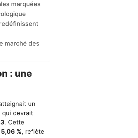
nales marquées
cologique
redéfinissent
le marché des
on : une
atteignait un
 qui devrait
33
. Cette
e
5,06 %
, reflète